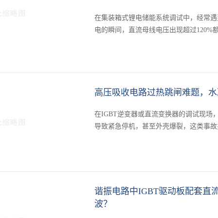
在集装箱式锂电储能系统调试中，经常遇
电的瞬间，直流母线电压出现超过120
飙升到70℃以上，系统被迫···
高压吸收电路过热跳闸难题，水
在IGBT逆变器或直流变换器的调试现场，吸收
导致紧急停机，甚至外壳爆裂，这类事故
回路中承受的实际纹波···
谐振电路中IGBT驱动板配套直流
波？