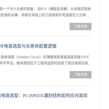
到一个令人头疼的现象：当PCS（储能变流器）从充电切到放
%额定值的尖峰，并联在母线上的几组电容外壳温度在几分钟内
了解详情
冷电容选型与长寿命配置逻辑
电路（Snubber Circuit）的薄膜电容表面温度突破120℃
并不罕见。根本原因在于工程师选型时忽视了高压电容在吸收
了解详情
电容选型：PI 1SP0335灌封结构如何应对高纹