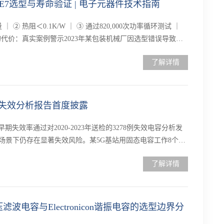
KE7选型与寿命验证 | 电子元器件技术指南
 ② 热阻＜0.1K/W ｜ ③ 通过820,000次功率循环测试 ｜
代价：真实案例警示2023年某包装机械厂因选型错误导致：
了解详情
：失效分析报告首度披露
失效率通过对2020-2023年送检的3278例失效电容分析发
用场景下仍存在显著失效风险。某5G基站用固态电容工作8个月
了解详情
波电容与Electronicon谐振电容的选型边界分