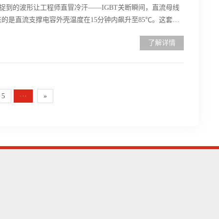
捉到的波形让工程师直冒冷汗——IGBT关断瞬间，直流母线
来的是直流支撑电容外壳温度在15分钟内飙升至85℃。这套设
了解详情
5
···
»