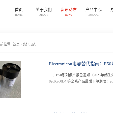
首页
关于我们
资讯动态
产品中心
HOME
ABOUT
NEWS
PRODUCT
前位置:
首页
资讯动态
>
Electronicon电容替代指南
一、E50系列停产紧急通知（2025年起生效）⚠️ 影
820K900D4 等全系产品最后下单期限：
迫性：某注塑机厂未及时···