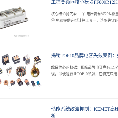
工控变频器核心模块FF800R12
核心结论抢先看： ① 电压需预留20%裕量 ｜
④ 免费提供选型计算工具一、选型失误的
故障现象根本原因经济···
揭秘TOP10品牌电容失效案例
触目惊心的数据：顶级品牌电容竟有12%早期
现，即便是行业TOP10品牌，在特定应
后批量漏液，导致全网瘫痪···
储能系统纹波抑制：KEMET高压滤
析