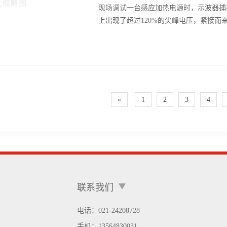
现场调试一台感应加热电源时，示波器捕
上出现了超过120%的尖峰电压，紧接而
备使用的驱动板是PI公司的···
«
1
2
3
4
联系我们
电话：021-24208728
手机：
13564830031