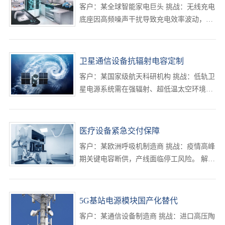
客户：某全球智能家电巨头 挑战：无线充电
底座因高频噪声干扰导致充电效率波动，用
户投诉率超15%。 解决方案： 设计多层陶瓷
电容（MLCC）阵列方案，搭配高频滤波芯
片，噪声抑制比提升60%； 定制超薄柔性电
卫星通信设备抗辐射电容定制
容组，适配···
客户：某国家级航天科研机构 挑战：低轨卫
星电源系统需在强辐射、超低温太空环境中
稳定运行，普通电容寿命不足3个月。 解决
方案： 开发抗辐射钽电容，采用二氧化锰阴
极与钛合金外壳，耐辐射剂量提升至
医疗设备紧急交付保障
100krad； 通过···
客户：某欧洲呼吸机制造商 挑战：疫情高峰
期关键电容断供，产线面临停工风险。 解决
方案： 48小时内调配库存车规级贴片电容，
参数完全兼容原设计； 开通“航空专线+属地
报关”绿色通道，72小时直达客户工厂。 成
5G基站电源模块国产化替代
果：···
客户：某通信设备制造商 挑战：进口高压陶