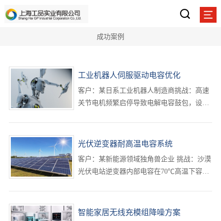
成功案例
工业机器人伺服驱动电容优化
客户：某日系工业机器人制造商挑战：高速
关节电机频繁启停导致电解电容鼓包，设备
返修率高达8%。解决方案：提供低ESR固态
铝电解电容，搭配主动均压控制芯片，纹波
电流承受能力提升3倍；开发模块化电容
光伏逆变器耐高温电容系统
组，支持客户产···
客户：某新能源领域独角兽企业 挑战：沙漠
光伏电站逆变器内部电容在70℃高温下容值
衰减过快，发电效率年损失达12%。 解决方
案： 替换为耐125℃高温的金属化聚丙烯薄
膜电容，采用自主专利散热风道设计； 联合
智能家居无线充模组降噪方案
芯片厂商···