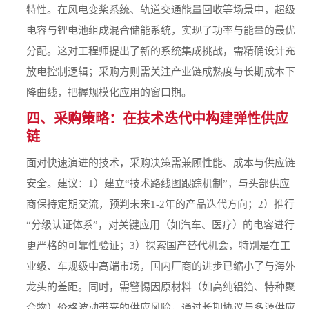
特性。在风电变桨系统、轨道交通能量回收等场景中，超级
电容与锂电池组成混合储能系统，实现了功率与能量的最优
分配。这对工程师提出了新的系统集成挑战，需精确设计充
放电控制逻辑；采购方则需关注产业链成熟度与长期成本下
降曲线，把握规模化应用的窗口期。
四、采购策略：在技术迭代中构建弹性供应
链
面对快速演进的技术，采购决策需兼顾性能、成本与供应链
安全。建议：1）建立“技术路线图跟踪机制”，与头部供应
商保持定期交流，预判未来1-2年的产品迭代方向；2）推行
“分级认证体系”，对关键应用（如汽车、医疗）的电容进行
更严格的可靠性验证；3）探索国产替代机会，特别是在工
业级、车规级中高端市场，国内厂商的进步已缩小了与海外
龙头的差距。同时，需警惕因原材料（如高纯铝箔、特种聚
合物）价格波动带来的供应风险，通过长期协议与多源供应