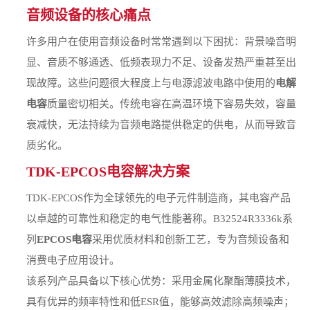
音频设备的核心痛点
许多用户在使用音频设备时常常遇到以下困扰：背景噪音明
显、音质不够通透、低频表现力不足、设备发热严重甚至出
现故障。这些问题很大程度上与电源滤波电路中使用的
电解
电容
质量密切相关。传统电容在高温环境下容易失效，容量
衰减快，无法持续为音频电路提供稳定的供电，从而导致音
质劣化。
TDK-EPCOS电容解决方案
TDK-EPCOS作为全球领先的电子元件制造商，其电容产品
以卓越的可靠性和稳定的电气性能著称。B32524R3336k系
列
EPCOS电容
采用优质材料和创新工艺，专为音频设备和
消费电子应用设计。
该系列产品具备以下核心优势：采用金属化聚酯薄膜技术，
具有优异的频率特性和低ESR值，能够高效滤除高频噪声；