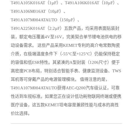
T491A105K016AT（1µF）、T491A106K016AT（10µF）、
T491A106M016AT（10µF）、
T491A107M004ATAUTO（150µF）、
T491A225K016AT（2.2µF）五款产品，均采用表面贴装封
装，额定电压覆盖4V至16V，完美契合单节锂电池供电的移
动设备需求。 这些产品采用KEMET专利的高介电常数陶瓷
介质，在极端温度条件下（-55°C至+125°C）仍能保持稳定
的容值和低ESR特性。其紧凑的A型封装（1206尺寸）便于
高密度PCB布局，特别适合智能手表、健康监测设备、TWS
耳机等可穿戴产品的电源管理模块。 值得注意的是，
T491A107M004ATAUTO获得AEC-Q200汽车级认证，可靠
性达到车规标准。如果您正在设计低功耗物联网终端或便携
医疗设备，这五款KEMET坦电容是兼顾性能与成本的高性
价比选择。