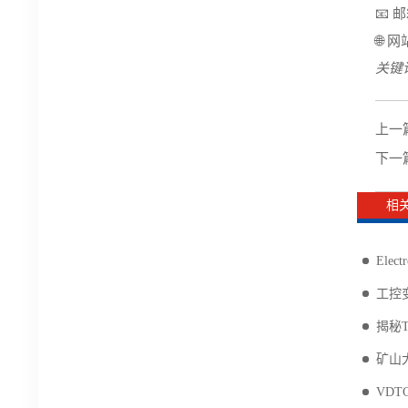
📧 邮
🌐 网
关键词
上一
下一
相
Ele
工控变
揭秘
矿山
VDT