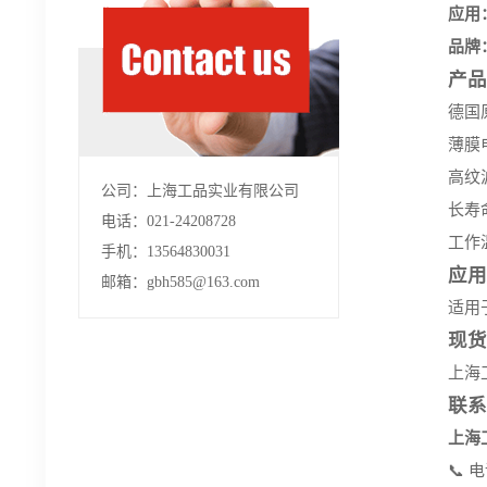
应用
品牌
产品
德国
薄膜
高纹
公司：上海工品实业有限公司
长寿命
电话：021-24208728
工作温
手机：13564830031
应用
邮箱：gbh585@163.com
适用
现货
上海工
联系
上海
📞 电