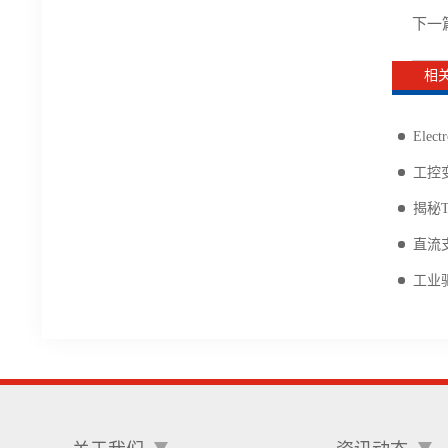
下一
相
Ele
工控变
揭秘
直流
工业