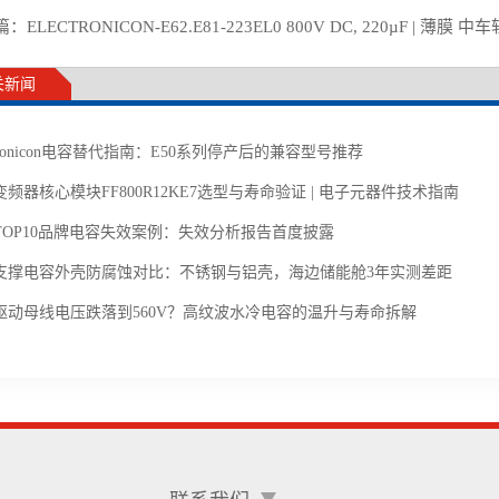
篇：
ELECTRONICON-E62.E81-223EL0 800V DC, 220µF | 薄
关新闻
ctronicon电容替代指南：E50系列停产后的兼容型号推荐
频器核心模块FF800R12KE7选型与寿命验证 | 电子元器件技术指南
TOP10品牌电容失效案例：失效分析报告首度披露
支撑电容外壳防腐蚀对比：不锈钢与铝壳，海边储能舱3年实测差距
驱动母线电压跌落到560V？高纹波水冷电容的温升与寿命拆解