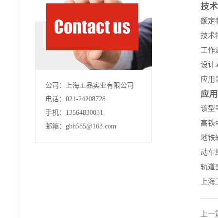
技术
额定参
技术
工作温
设计寿
应用
公司：上海工品实业有限公司
应用
电话：021-24208728
该型
手机：13564830031
高铁牵
邮箱：gbh585@163.com
地铁
动车
轨道
上海
上一