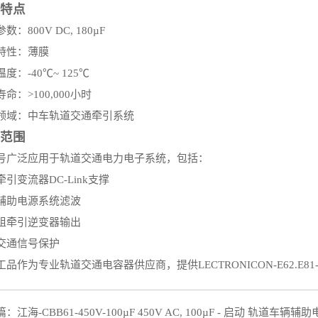
特点
数：800V DC, 180µF
特性：薄膜
度：-40℃~ 125℃
命：>100,000小时
领域：中车轨道交通牵引系统
范围
号广泛应用于轨道交通电力电子系统，包括：
引变流器DC-Link支撑
辅助电源系统滤波
组牵引逆变器输出
交通信号保护
工品作为专业轨道交通电容器供应商，提供LECTRONICON-E62.E
篇：
江海-CBB61-450V-100µF 450V AC, 100µF - 启动 轨道车辆