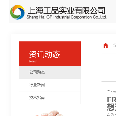
当
资讯动态
News
公司动态
行业新闻
```ht
F
技术指南
想
在汽