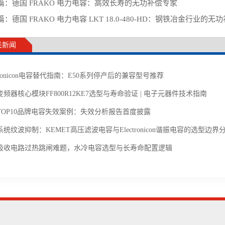
篇：
德国 FRAKO 电力电容：高效长寿的无功补偿专家
篇：
德国 FRAKO 电力电容 LKT 18.0-480-HD：钢铁冶金行业的
关新闻
ctronicon电容替代指南：E50系列停产后的兼容型号推荐
频器核心模块FF800R12KE7选型与寿命验证 | 电子元器件技术指南
TOP10品牌电容失效案例：失效分析报告首度披露
统纹波抑制：KEMET高压滤波电容与Electronicon谐振电容的选型边界
吸收电路过热跳闸难题，水冷电容选型与长寿命配置逻辑