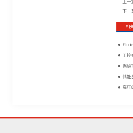
上一
下一
相
Ele
工控变
揭秘
储能系
高压