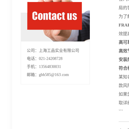
局的
为了
FRAK
效提
高可
公司：上海工品实业有限公司
高效
电话：021-24208728
安装
手机：13564830031
符合
邮箱：gbh585@163.com
某知名
款风
如果
取详
```