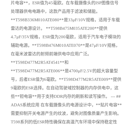
片电容**，ESR值为45毫欧。在车载摄像头的ISP图像信号
处理器供电电路中，这款产品用于滤波和储能。
**T598B336M010ATE080**是33μF/10V规格，适用于车载
雷达的电源设计。 **T598B475M035ATE200**提供
4.7μF/35V规格，ESR值为200毫欧，适用于汽车电子模块的
辅助电源。**T598B476M010ATE070**是47μF/10V规格，
在毫米波雷达的射频前端供电中应用广泛。
**T598D477M2R5AT4541**和
**T598D477M2R5ATE006**是4700μF/2.5V的超大容量型
号，后者ESR值为6毫欧。**T598D477M2R5ATE009**提供
9毫欧的ESR选择。在自动驾驶域控制器的内存供电中，这
些**钽电容**用于支持DDR内存的刷新和读写操作。 --- ##
ADAS系统应用 在车载摄像头的电源设计中，**贴片电容**
需要抑制开关电源产生的纹波，避免对图像质量产生影响。
T598系列的低ESR特性确保在高温汽车环境中保持稳定性