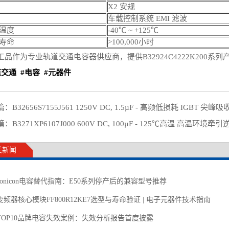
X2 安规
车载控制系统 EMI 滤波
温度
-40℃ ~ +125℃
寿命
>100,000小时
工品作为专业轨道交通电容器供应商，提供B32924C4222K200系
道交通
#电容
#元器件
篇：
B32656S7155J561 1250V DC, 1.5µF - 高频低损耗 IGBT 
篇：
B3271XP6107J000 600V DC, 100µF - 125℃高温 高温环境牵引
关新闻
ctronicon电容替代指南：E50系列停产后的兼容型号推荐
频器核心模块FF800R12KE7选型与寿命验证 | 电子元器件技术指南
TOP10品牌电容失效案例：失效分析报告首度披露