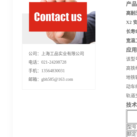
产品
高耐
X2 
长寿
宽温
应用
公司：上海工品实业有限公司
该型
电话：021-24208728
高铁牵
手机：13564830031
地铁
邮箱：gbh585@163.com
动车
轨道
技术
型号
额定