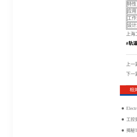
特性
应用
工作
设计
上海
#轨
上一
下一
相
Ele
工控变
揭秘